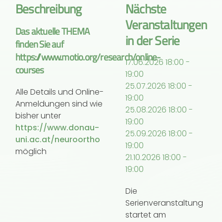
Beschreibung
Nächste
Veranstaltungen
Das aktuelle THEMA
in der Serie
finden Sie auf
https://www.motio.org/research/online-
17.06.2026
18:00
-
courses
19:00
25.07.2026
18:00
-
Alle Details und Online-
19:00
Anmeldungen sind wie
25.08.2026
18:00
-
bisher unter
19:00
https://
www.donau-
25.09.2026
18:00
-
uni.ac.at/neuroortho
19:00
möglich
21.10.2026
18:00
-
19:00
Die
Serienveranstaltung
startet am