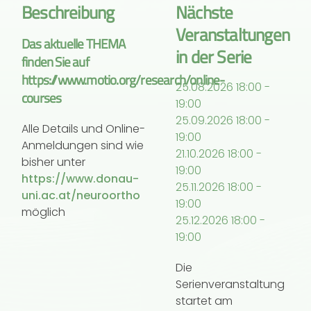
Beschreibung
Nächste
Veranstaltungen
Das aktuelle THEMA
in der Serie
finden Sie auf
https://www.motio.org/research/online-
25.08.2026
18:00
-
courses
19:00
25.09.2026
18:00
-
Alle Details und Online-
19:00
Anmeldungen sind wie
21.10.2026
18:00
-
bisher unter
19:00
https://
www.donau-
25.11.2026
18:00
-
uni.ac.at/neuroortho
19:00
möglich
25.12.2026
18:00
-
19:00
Die
Serienveranstaltung
startet am