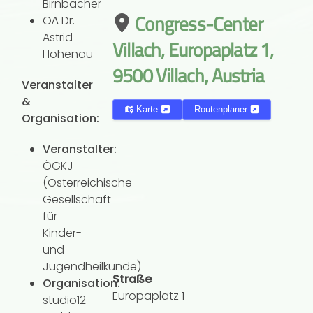
Birnbacher
Congress-Center
OÄ Dr.
Astrid
Villach, Europaplatz 1,
Hohenau
9500 Villach, Austria
Veranstalter
&
Karte
Routenplaner
Organisation:
Veranstalter:
ÖGKJ
(Österreichische
Gesellschaft
für
Kinder-
und
Jugendheilkunde)
Straße
Organisation:
Europaplatz 1
studio12