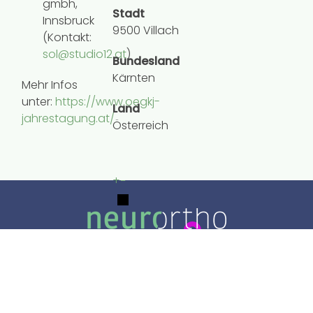
gmbh,
Stadt
Innsbruck
9500 Villach
(Kontakt:
sol@studio12.at
)
Bundesland
Kärnten
Mehr Infos
unter:
https://www.oegkj-
Land
jahrestagung.at/
Österreich
+
−
Downloads
Sitemap
Datenschutz
Impressum
Copyright ©
2026
Internationale Vereinigung für
Neuroorthopädie. Alle Rechte vorbehalten.