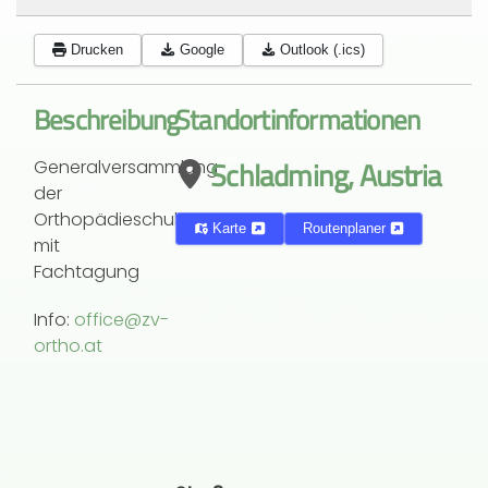
Drucken
Google
Outlook (.ics)
Beschreibung
Standortinformationen
Schladming, Austria
Generalversammlung
der
Orthopädieschuhtechniker
Karte
Routenplaner
mit
Fachtagung
Info:
office@zv-
ortho.at