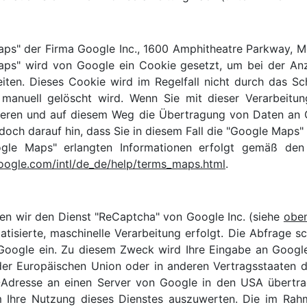
aps" der Firma Google Inc., 1600 Amphitheatre Parkway, M
ps" wird von Google ein Cookie gesetzt, um bei der An
beiten. Dieses Cookie wird im Regelfall nicht durch das S
manuell gelöscht wird. Wenn Sie mit dieser Verarbeitung
ieren und auf diesem Weg die Übertragung von Daten an 
edoch darauf hin, dass Sie in diesem Fall die "Google Maps"
gle Maps" erlangten Informationen erfolgt gemäß de
oogle.com/intl/de_de/help/terms_maps.html
.
en wir den Dienst "ReCaptcha" von Google Inc. (siehe
obe
isierte, maschinelle Verarbeitung erfolgt. Die Abfrage sc
oogle ein. Zu diesem Zweck wird Ihre Eingabe an Google 
 der Europäischen Union oder in anderen Vertragsstaate
P-Adresse an einen Server von Google in den USA übertra
m Ihre Nutzung dieses Dienstes auszuwerten. Die im Rah