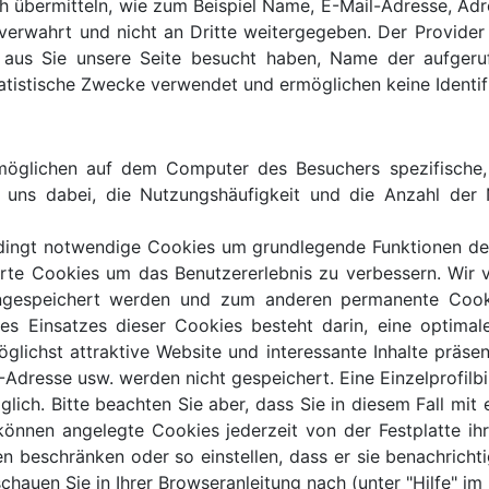
sch übermitteln, wie zum Beispiel Name, E-Mail-Adresse, 
erwahrt und nicht an Dritte weitergegeben. Der Provider 
r aus Sie unsere Seite besucht haben, Name der aufgeru
istische Zwecke verwendet und ermöglichen keine Identifi
rmöglichen auf dem Computer des Besuchers spezifische
uns dabei, die Nutzungshäufigkeit und die Anzahl der Nu
dingt notwendige Cookies um grundlegende Funktionen der 
ierte Cookies um das Benutzererlebnis zu verbessern. Wir 
ngespeichert werden und zum anderen permanente Cooki
es Einsatzes dieser Cookies besteht darin, eine optima
lichst attraktive Website und interessante Inhalte präse
Adresse usw. werden nicht gespeichert. Eine Einzelprofilbil
ch. Bitte beachten Sie aber, dass Sie in diesem Fall mit 
önnen angelegte Cookies jederzeit von der Festplatte i
 beschränken oder so einstellen, dass er sie benachricht
schauen Sie in Ihrer Browseranleitung nach (unter "Hilfe" i